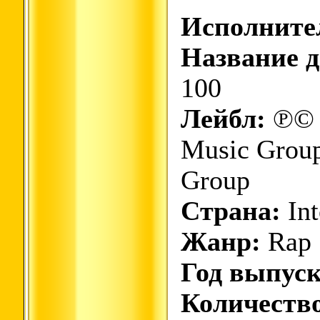
Исполните
Название д
100
Лейбл:
℗© 
Music Group
Group
Страна:
Int
Жанр:
Rap 
Год выпуск
Количество