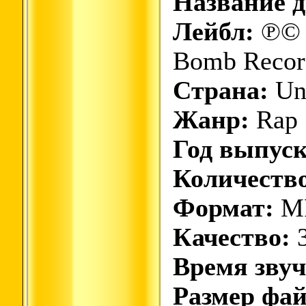
Название д
Лейбл:
℗© 2
Bomb Recor
Страна:
Uni
Жанр:
Rap 
Год выпуск
Количество
Формат:
M
Качество:
3
Время звуч
Размер фай