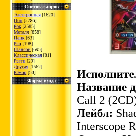
Список жанров
Электронная
[1620]
Поп
[2786]
Рок
[2585]
Металл
[858]
Панк
[63]
Рэп
[198]
Шансон
[695]
Классическая
[81]
Рэгги
[29]
Другая
[1562]
Исполните
Юмор
[50]
Форма входа
Название д
Call 2 (2CD
Лейбл:
Shad
Interscope 