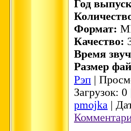
Год выпуск
Количество
Формат:
M
Качество:
3
Время звуч
Размер фай
Рэп
| Просмо
Загрузок: 0
pmojka
| Да
Комментари