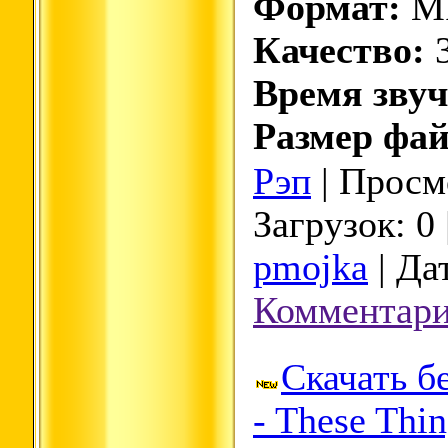
Формат:
M
Качество:
3
Время звуч
Размер фай
Рэп
| Просмо
Загрузок: 0
pmojka
| Да
Комментари
Скачать б
- These Thi