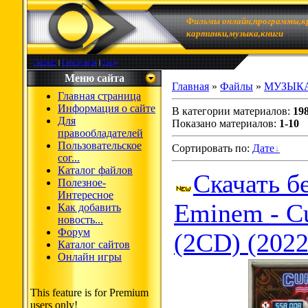
Фильмы онлайн,программы,к
картинки,музыка,книги
Главная
|
Регистрация
|
Вход
Меню сайта
Главная
»
Файлы
»
МУЗЫК
Главная страница
Информация о сайте
В категории материалов
:
19
Для
Показано материалов
:
1-10
правообладателей
Пользовательское
Сортировать по
:
Дате
сог...
Каталог файлов
Скачать б
Полезное-
Интересное
Eminem - Cu
Как добавить
новость...
Форум
(2CD) (2022
Каталог сайтов
Онлайн игры
This feature is for Premium
users only!