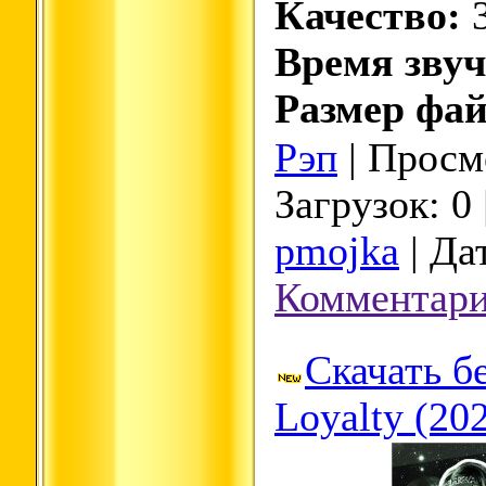
Качество:
3
Время звуч
Размер фай
Рэп
| Просмо
Загрузок: 0
pmojka
| Да
Комментари
Скачать б
Loyalty (20