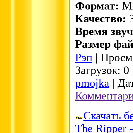
Формат:
M
Качество:
3
Время звуч
Размер фай
Рэп
| Просмо
Загрузок: 0
pmojka
| Да
Комментари
Скачать б
The Ripper -