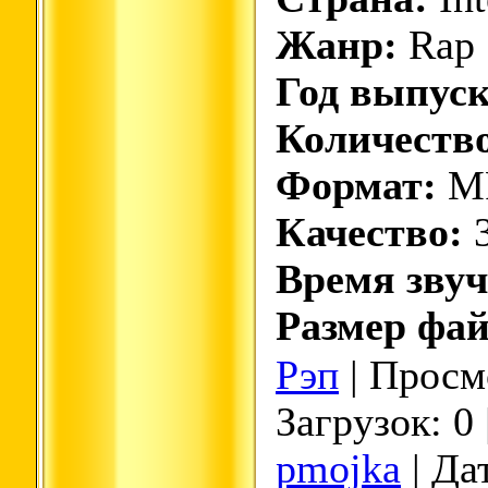
Жанр:
Rap 
Год выпуск
Количество
Формат:
M
Качество:
3
Время звуч
Размер фай
Рэп
| Просмо
Загрузок: 0
pmojka
| Да