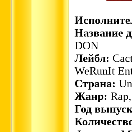
Исполните
Название д
DON
Лейбл:
Cact
WeRunIt Ent.
Страна:
Uni
Жанр:
Rap,
Год выпуск
Количество