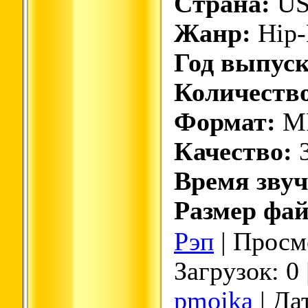
Страна:
U
Жанр:
Hip-
Год выпуск
Количество
Формат:
M
Качество:
3
Время звуч
Размер фай
Рэп
| Просмо
Загрузок: 0
pmojka
| Да