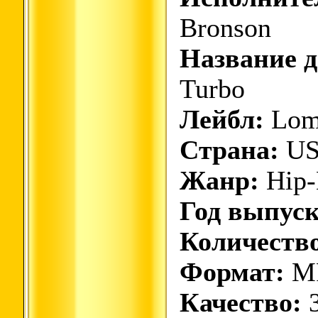
Bronson
Название д
Turbo
Лейбл:
Loma
Страна:
U
Жанр:
Hip-
Год выпуск
Количество
Формат:
M
Качество:
3