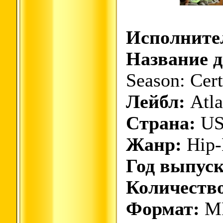
Исполните
Название д
Season: Cert
Лейбл:
Atla
Страна:
U
Жанр:
Hip-
Год выпуск
Количество
Формат:
M