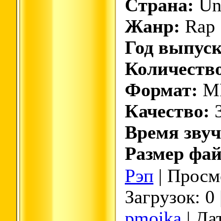
Страна:
Uni
Жанр:
Rap 
Год выпуск
Количество
Формат:
M
Качество:
3
Время звуч
Размер фай
Рэп
| Просмо
Загрузок: 0
pmojka
| Да