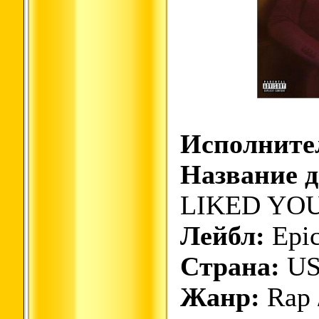
Исполните
Название д
LIKED YO
Лейбл:
Epic
Страна:
U
Жанр:
Rap 