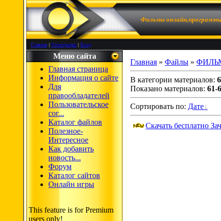
Фильмы онлайн,программы,
Главная
|
Регистрация
|
Вход
Меню сайта
Главная
»
Файлы
»
ФИЛЬ
Главная страница
Информация о сайте
В категории материалов
:
6
Для
Показано материалов
:
61-
правообладателей
Пользовательское
Сортировать по
:
Дате
сог...
Каталог файлов
Скачать бесплатно За
Полезное-
Интересное
Как добавить
новость...
Форум
Каталог сайтов
Онлайн игры
This feature is for Premium
users only!