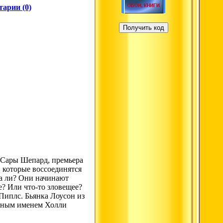
арии (0)
иг Сары Шепард, премьера
 которые воссоединятся
да ли? Они начинают
е? Или что-то зловещее?
Пиплс. Бьянка Лоусон из
стным именем Холли