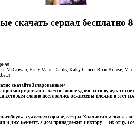
ые скачать сериал бесплатно 
риал
ose McGowan, Holly Marie Combs, Kaley Cuoco, Brian Krause, Marne
ebster
атно скачайте Зачарованные<
и просмотре доставит вам истинное удовольствие,ведь это не
ад которым славно постарались режиссеры вложив в этот гр
«погибнув» в ужасном взрыве, сёстры Холливелл меняют свой
ли и Джо Беннетт, а дом принадлежит Виктору — их отцу. То