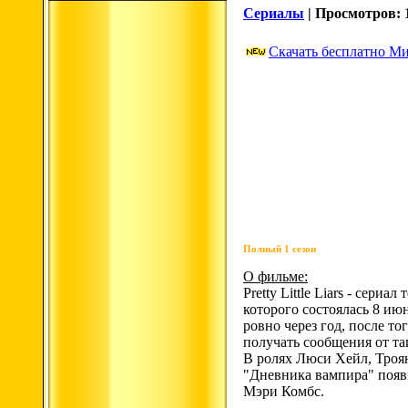
Сериалы
| Просмотров: 1
Скачать бесплатно Мил
Полный 1 сезон
О фильме:
Pretty Little Liars - сер
которого состоялась 8 ию
ровно через год, после т
получать сообщения от та
В ролях Люси Хейл, Троя
"Дневника вампира" появ
Мэри Комбс.