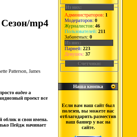
Из них:
Администраторов:
1
8 Сезон/mp4
Модераторов:
0
Журналистов:
46
Пользователей:
211
Забаненых:
0
Из них:
Парней:
223
Девушек:
37
Счетчики:
tte Patterson, James
Наша кнопка
 просто
видео
а
андиозный проект все
Если вам наш сайт был
полезен, вы можете нас
отблагодарить разместив
 облик и свои имена.
наш баннер у вас на
лько Пейдж начинает
сайте.