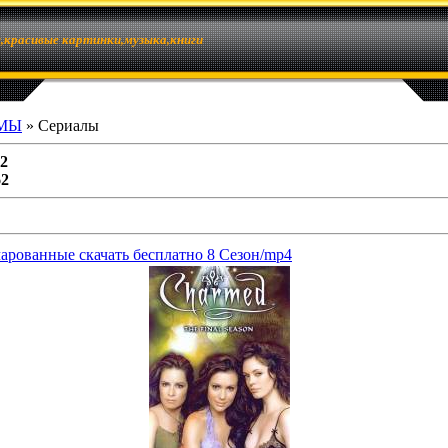
красивые картинки,музыка,книги
МЫ
» Сериалы
2
62
чарованные скачать бесплатно 8 Сезон/mp4