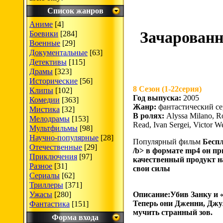
Список жанров
Аниме
[4]
Зачарованн
Боевики
[284]
Военные
[29]
Документальные
[63]
Детективы
[115]
Драмы
[323]
Исторические
[56]
8 Сезон (1-22серия)
Клипы
[102]
Год выпуска:
2005
Комедии
[363]
Жанр:
фантастический се
Мистика
[32]
В ролях:
Alyssa Milano, R
Мелодрамы
[153]
Read, Ivan Sergei, Victor W
Мультфильмы
[98]
Научно-популярные
[28]
Популярный фильм
Беспл
Отечественные
[29]
/b> в формате mp4 он пр
Приключения
[97]
качественный продукт н
Разное
[31]
свои силы
Сериалы
[62]
Триллеры
[371]
Описание:Убив Занку и 
Ужасы
[280]
Теперь они Дженни, Джу
Фантастика
[151]
мучить странный зов.
Форма входа