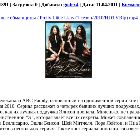
891 | Загрузок: 0 | Добавил:
godex4
| Дата:
11.04.2011
|
Коммент
ые обманщицы / Pretty Little Liars (1 сезон/2010/HDTVRip) mp4
иал телеканала ABC Family, основанный на одноимённой серии кн
ня 2010. Сериал расскажет о четырех бывших лучших подружках,
ого, как их лучшая подружка Элисон пропала. Миленько, не прав
инственной "Э", которая знает все их секреты. Может совпадени
н Беллисарио, Эшли Бенсон, Шей Митчелл, Лора Лейтон, и Ниа 
ится в нескольких сериях. Также каст сериала пополнился изве