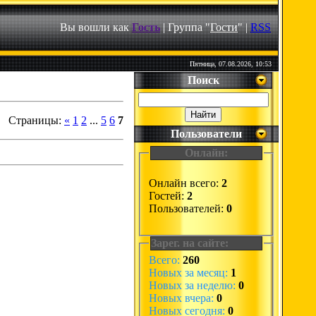
Вы вошли как
Гость
| Группа "
Гости
" |
RSS
Пятница, 07.08.2026, 10:53
Поиск
Страницы
:
«
1
2
...
5
6
7
Пользователи
Онлайн:
Онлайн всего:
2
Гостей:
2
Пользователей:
0
Зарег. на сайте:
Всего:
260
Новых за месяц:
1
Новых за неделю:
0
Новых вчера:
0
Новых сегодня:
0