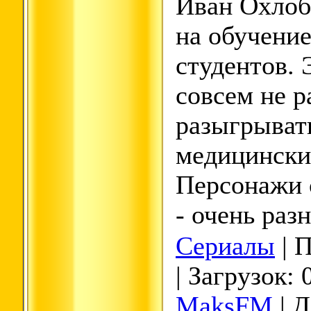
Иван Охлоб
на обучени
студентов. 
совсем не р
разыгрывать
медицински
Персонажи 
- очень раз
Сериалы
| 
| Загрузок: 
MaksFM
| Д