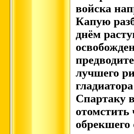
войска на
Капую раз
днём раст
освобожден
предводит
лучшего р
гладиатора
Спартаку 
отомстить 
обрекшего 