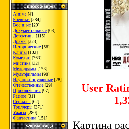
Список жанров
Аниме
[4]
Боевики
[284]
Военные
[29]
Документальные
[63]
Детективы
[115]
Драмы
[323]
Исторические
[56]
Клипы
[102]
Комедии
[363]
Мистика
[32]
Мелодрамы
[153]
Мультфильмы
[98]
Научно-популярные
[28]
User Rati
Отечественные
[29]
Приключения
[97]
Разное
[31]
1,3
Сериалы
[62]
Триллеры
[371]
Ужасы
[280]
Фантастика
[151]
Картина ра
Форма входа