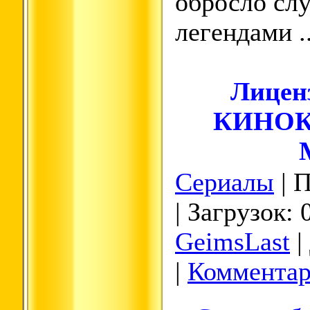
обросло сл
легендами ..
Лицен
КИНО
Сериалы
| 
| Загрузок: 
GeimsLast
|
|
Комментар