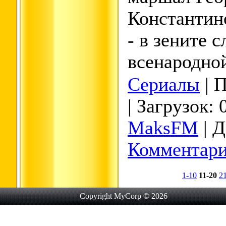
Константин
- в зените 
всенародно
Сериалы
| 
| Загрузок: 
MaksFM
| Д
Комментари
1-10
11-20
2
Copyright MyCorp © 2026