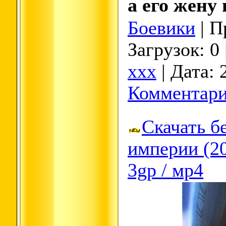
а его жену 
Боевики
| П
Загрузок: 0
xxx
| Дата:
Комментари
Скачать б
империи (2
3gp / мр4