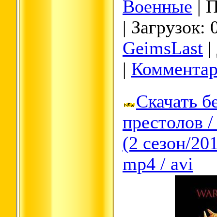
Военные
| 
| Загрузок: 
GeimsLast
|
|
Комментар
Скачать б
престолов /
(2 сезон/2
mp4 / avi