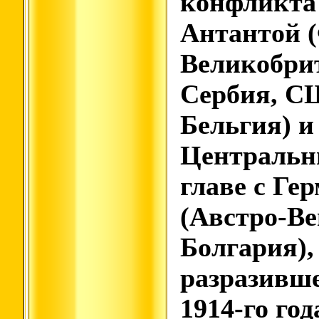
конфликта
Антантой 
Великобрит
Сербия, С
Бельгия) и
Центральн
главе с Ге
(Австро-Ве
Болгария),
разразивше
1914-го год