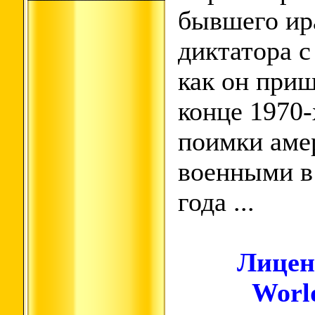
бывшего ир
диктатора с
как он приш
конце 1970-
поимки аме
военными в
года ...
Лицен
Worl