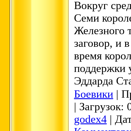
Вокруг сре
Семи корол
Железного т
заговор, и 
время корол
поддержки 
Эддарда Ст
Боевики
| П
| Загрузок: 
godex4
| Да