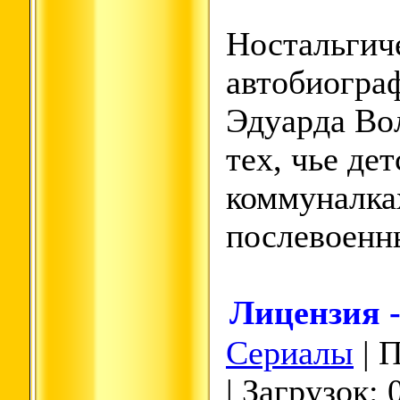
Ностальгич
автобиограф
Эдуарда Во
тех, чье де
коммуналка
послевоенны
Лицензия 
Сериалы
| 
| Загрузок: 