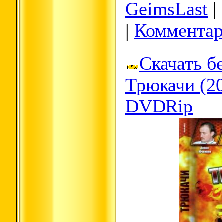
GeimsLast
|
|
Комментар
Скачать б
Трюкачи (2
DVDRip