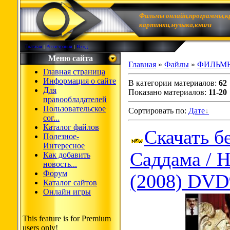
Фильмы онлайн,программы,к
картинки,музыка,книги
Главная
|
Регистрация
|
Вход
Меню сайта
Главная
»
Файлы
»
ФИЛЬМ
Главная страница
Информация о сайте
В категории материалов
:
62
Для
Показано материалов
:
11-20
правообладателей
Пользовательское
Сортировать по
:
Дате
сог...
Каталог файлов
Скачать б
Полезное-
Интересное
Саддама / H
Как добавить
новость...
Форум
(2008) DVD
Каталог сайтов
Онлайн игры
This feature is for Premium
users only!